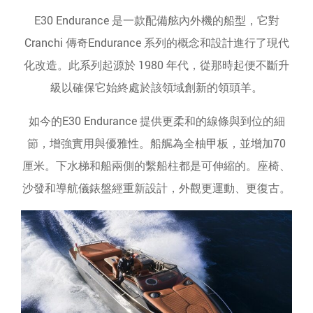
E30 Endurance 是一款配備舷內外機的船型，它對
Cranchi 傳奇Endurance 系列的概念和設計進行了現代
化改造。此系列起源於 1980 年代，從那時起便不斷升
級以確保它始終處於該領域創新的領頭羊。
如今的E30 Endurance 提供更柔和的線條與到位的細
節，增強實用與優雅性。船艉為全柚甲板，並增加70
厘米。下水梯和船兩側的繫船柱都是可伸縮的。座椅、
沙發和導航儀錶盤經重新設計，外觀更運動、更復古。