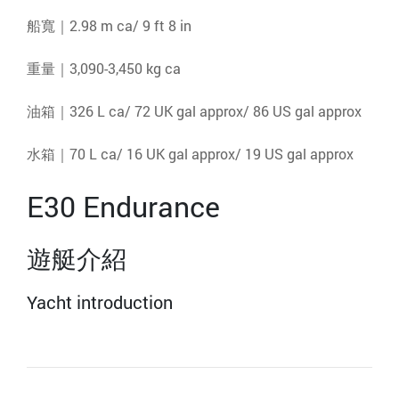
船寬｜2.98 m ca/ 9 ft 8 in
重量｜3,090-3,450 kg ca
油箱｜326 L ca/ 72 UK gal approx/ 86 US gal approx
水箱｜70 L ca/ 16 UK gal approx/ 19 US gal approx
E30 Endurance
遊艇介紹
Yacht introduction