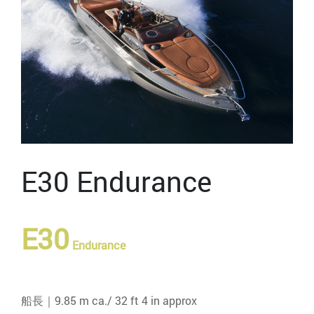
E30 Endurance
E30
Endurance
船長｜9.85 m ca./ 32 ft 4 in approx