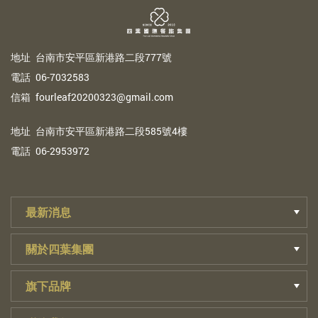
地
址
台南市安平區新港路二段777號
電
話
06-7032583
信
箱
fourleaf20200323@gmail.com
地
址
台南市安平區新港路二段585號4樓
電
話
06-2953972
最新消息
關於四葉集團
旗下品牌