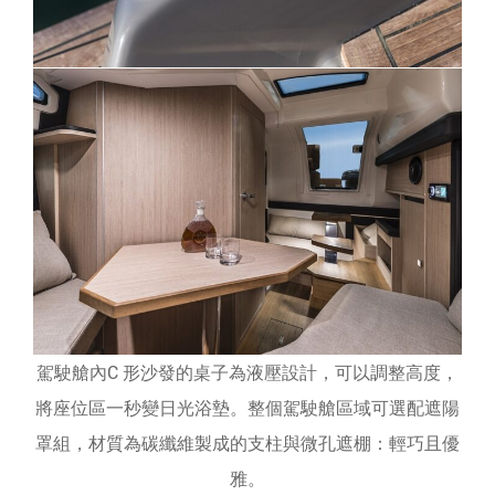
駕駛艙內C 形沙發的桌子為液壓設計，可以調整高度，
將座位區一秒變日光浴墊。整個駕駛艙區域可選配遮陽
罩組，材質為碳纖維製成的支柱與微孔遮棚：輕巧且優
雅。