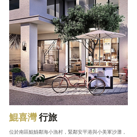
鯤喜灣
行旅
位於南區鯤鯓鄰海小漁村，緊鄰安平港與小美軍沙灘，