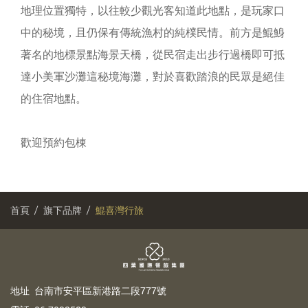
地理位置獨特，以往較少觀光客知道此地點，是玩家口
中的秘境，且仍保有傳統漁村的純樸民情。前方是鯤鯓
著名的地標景點海景天橋，從民宿走出步行過橋即可抵
達小美軍沙灘這秘境海灘，對於喜歡踏浪的民眾是絕佳
的住宿地點。
歡迎預約包棟
首頁
旗下品牌
鯤喜灣行旅
地
址
台南市安平區新港路二段777號