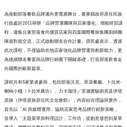
為推動部落餐飲品牌邁向更寬廣舞台，臺東縣政府原住民族
行政處於20日舉辦「品牌營運團隊與店家優化」增能研習課
程，邀集台東部落食尚優質店家與四葉國際餐旅集團廚師團
隊面對面交流，正式啟動聯名合作計畫。原民處表示，透過
此次課程，不僅協助在地店家強化品牌營運與創新能力，更
為後續聯名餐宴與品牌行銷奠下關鍵基礎，打造部落飲食走
向國際的嶄新篇章。
課程共有5家業者參與，包括部落沃克、里漾餐廳、卜拉米-
喇晌小棧（卜拉米農坊）、力卡珈琲／芙瀨實驗廚房及伊塔
原旅（伊塔原旅原住民文化會館），內容結合理論與實作，
首先以「AI 與媒體運用」協助店家思考品牌行銷新策略，
並導入「主題菜單與料理設計」工作坊，從創意發想到菜單