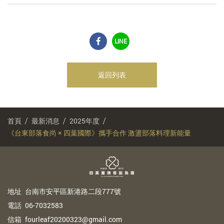
LINE
返回列表
首頁
最新消息
2025年度
《台東部落食尚 × 四葉國際》攜手合作 激盪部落料理新能量
地
址
台南市安平區新港路二段777號
電
話
06-7032583
信
箱
fourleaf20200323@gmail.com