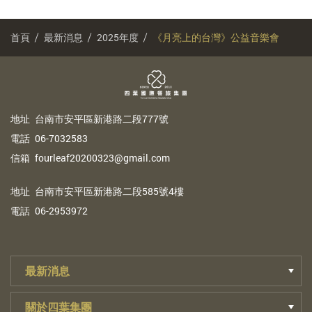
首頁
最新消息
2025年度
《月亮上的台灣》公益音樂會
地
址
台南市安平區新港路二段777號
電
話
06-7032583
信
箱
fourleaf20200323@gmail.com
地
址
台南市安平區新港路二段585號4樓
電
話
06-2953972
最新消息
關於四葉集團