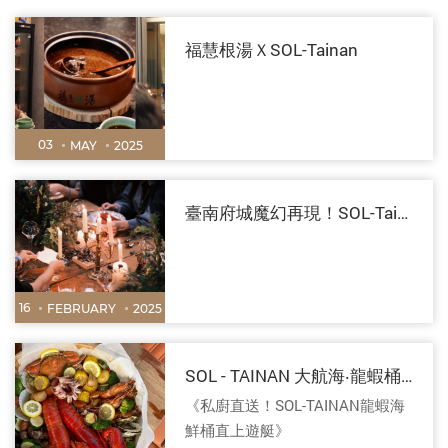
福慧根湯ＸSOL-Tainan
03
MAY
2025
臺南府城魔幻再現！SOL-Tainan × 十鼓文創「魔法學院派對」浪漫重啟
16
FEBRUARY
2025
SOL - TAINAN 大航海‧龍蝦桶即日起開賣！
《私廚直送！SOL-TAINAN龍蝦海
鮮桶直上遊艇》