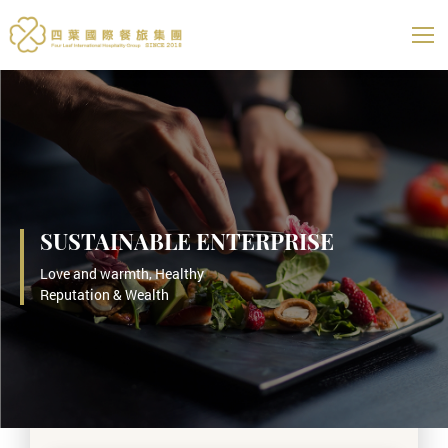
四葉國際餐旅集團
展開選
SUSTAINABLE ENTERPRISE
Love and warmth, Healthy
Reputation & Wealth